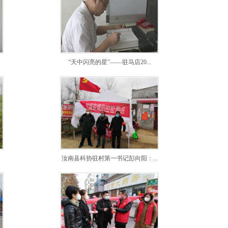
“天中闪亮的星”——驻马店20...
汝南县科协驻村第一书记彭向阳：...