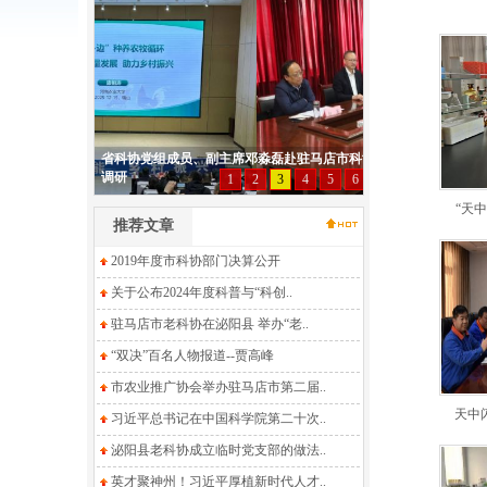
“天中
推荐文章
2019年度市科协部门决算公开
关于公布2024年度科普与“科创..
驻马店市老科协在泌阳县 举办“老..
“双决”百名人物报道--贾高峰
市农业推广协会举办驻马店市第二届..
天中闪
习近平总书记在中国科学院第二十次..
泌阳县老科协成立临时党支部的做法..
英才聚神州！习近平厚植新时代人才..