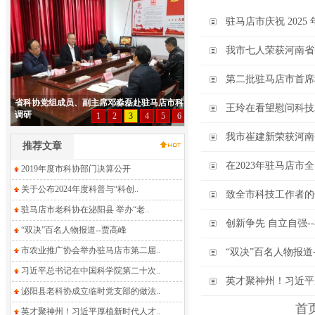
驻马店市庆祝 202
我市七人荣获河南省
第二批驻马店市首席
王玲在看望慰问科技
我市崔建新荣获河南
推荐文章
在2023年驻马店
2019年度市科协部门决算公开
关于公布2024年度科普与“科创..
致全市科技工作者的
驻马店市老科协在泌阳县 举办“老..
创新争先 自立自强
“双决”百名人物报道--贾高峰
市农业推广协会举办驻马店市第二届..
“双决”百名人物报道
习近平总书记在中国科学院第二十次..
英才聚神州！习近平
泌阳县老科协成立临时党支部的做法..
首
英才聚神州！习近平厚植新时代人才..