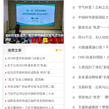
节气科普丨立秋之后
中国科学家获国际大
肠道也会“焦虑”—
用AI干活，别人轻
AI脸越看越心慌？不
推荐文章
OMG你臭到我啦！
2019年度市科协部门决算公开
关于公布2024年度科普与“科创..
人类找到了潜在“新
驻马店市老科协在泌阳县 举办“老..
未来通信网络要“长脑
“双决”百名人物报道--贾高峰
市农业推广协会举办驻马店市第二届..
汛期科普：台风与山
习近平总书记在中国科学院第二十次..
登陆地点“老变”、
泌阳县老科协成立临时党支部的做法..
天越热越暴躁？警惕
英才聚神州！习近平厚植新时代人才..